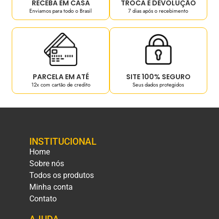
RECEBA EM CASA
TROCA E DEVOLUÇÃO
Enviamos para todo o Brasil
7 dias após o recebimento
PARCELA EM ATÉ
SITE 100% SEGURO
12x com cartão de credito
Seus dados protegidos
INSTITUCIONAL
Home
Sobre nós
Todos os produtos
Minha conta
Contato