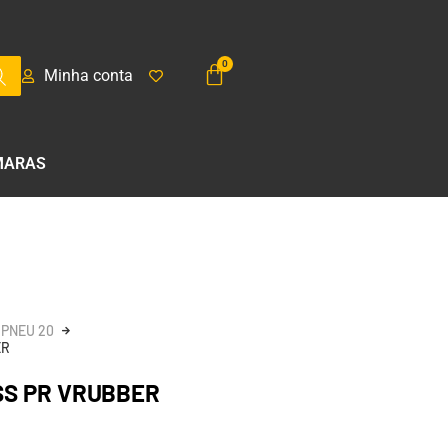
Minha conta
MARAS
PNEU 20
ER
SS PR VRUBBER