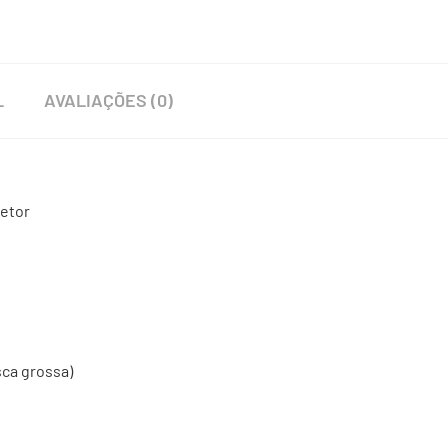
L
AVALIAÇÕES (0)
letor
ca grossa)