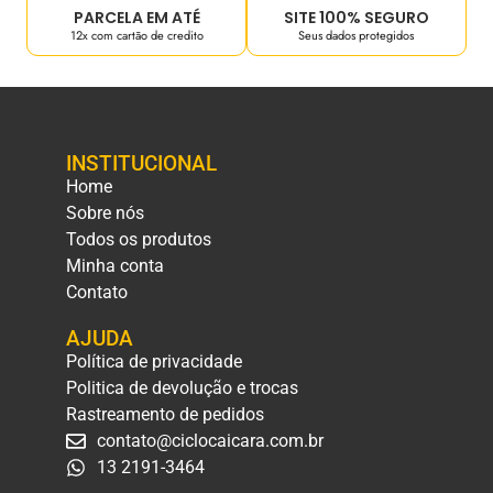
PARCELA EM ATÉ
SITE 100% SEGURO
12x com cartão de credito
Seus dados protegidos
INSTITUCIONAL
Home
Sobre nós
Todos os produtos
Minha conta
Contato
AJUDA
Política de privacidade
Politica de devolução e trocas
Rastreamento de pedidos
contato@ciclocaicara.com.br
13 2191-3464