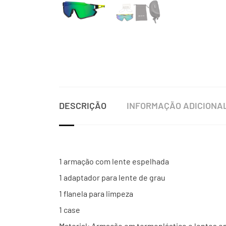
DESCRIÇÃO
INFORMAÇÃO ADICIONA
1 armação com lente espelhada
1 adaptador para lente de grau
1 flanela para limpeza
1 case
Material: Armação em termoplástico e lentes e