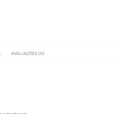
L
AVALIAÇÕES (0)
m policarbonato