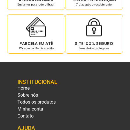
Enviamos para todo o Brasil
7 dias após o recebimento
PARCELA EM ATÉ
SITE 100% SEGURO
12x com cartão de credito
Seus dados protegidos
INSTITUCIONAL
Home
Sobre nós
Todos os produtos
Minha conta
Contato
AJUDA