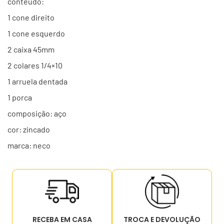
conteúdo:
1 cone direito
1 cone esquerdo
2 caixa 45mm
2 colares 1/4×10
1 arruela dentada
1 porca
composição: aço
cor: zincado
marca: neco
RECEBA EM CASA
TROCA E DEVOLUÇÃO