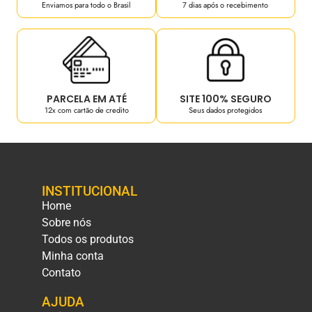
Enviamos para todo o Brasil
7 dias após o recebimento
PARCELA EM ATÉ
SITE 100% SEGURO
12x com cartão de credito
Seus dados protegidos
INSTITUCIONAL
Home
Sobre nós
Todos os produtos
Minha conta
Contato
AJUDA