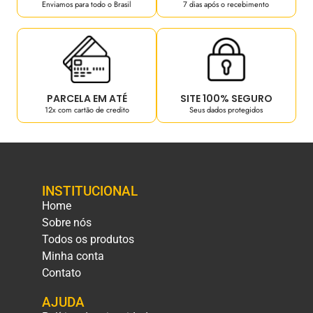
Enviamos para todo o Brasil
7 dias após o recebimento
PARCELA EM ATÉ
SITE 100% SEGURO
12x com cartão de credito
Seus dados protegidos
INSTITUCIONAL
Home
Sobre nós
Todos os produtos
Minha conta
Contato
AJUDA