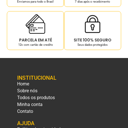
Enviamos para todo o Brasil
7 dias após o recebimento
PARCELA EM ATÉ
SITE 100% SEGURO
12x com cartão de credito
Seus dados protegidos
INSTITUCIONAL
Home
Sobre nós
Todos os produtos
Minha conta
Contato
AJUDA