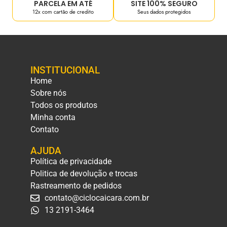
PARCELA EM ATÉ
SITE 100% SEGURO
12x com cartão de credito
Seus dados protegidos
INSTITUCIONAL
Home
Sobre nós
Todos os produtos
Minha conta
Contato
AJUDA
Política de privacidade
Politica de devolução e trocas
Rastreamento de pedidos
contato@ciclocaicara.com.br
13 2191-3464