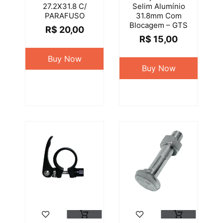
27.2X31.8 C/
Selim Alumínio
PARAFUSO
31.8mm Com
Blocagem – GTS
R$
20,00
R$
15,00
Buy Now
Buy Now